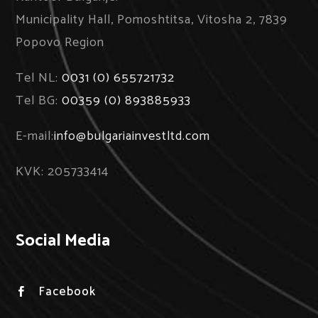
Municipality Hall, Pomoshtitsa, Vitosha 2, 7839
Popovo Region
Tel NL:
0031 (0) 655721732
Tel BG:
00359 (0) 893885933
E-mail:
info@bulgariainvestltd.com
KVK: 205733414
Social Media
Facebook
