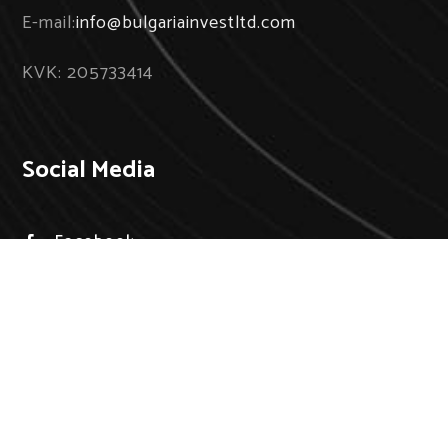
E-mail:
info@bulgariainvestltd.com
KVK: 205733414
Social Media
Facebook

Instagram

LinkedIn

Secondhome beurs
